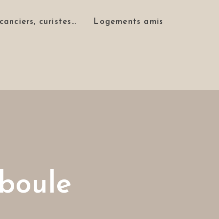
canciers, curistes…
Logements amis
boule