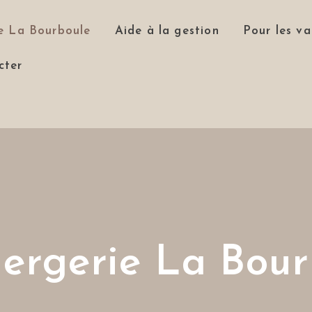
e La Bourboule
Aide à la gestion
Pour les va
cter
iergerie La Bour