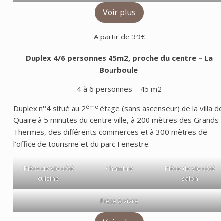
Voir plus
A partir de 39€
Duplex 4/6 personnes 45m2, proche du centre
– La
Bourboule
4 à 6 personnes – 45 m2
ème
Duplex n°4 situé au 2
étage (sans ascenseur) de la villa d
Quaire à 5 minutes du centre ville, à 200 mètres des Grands
Thermes, des différents commerces et à 300 mètres de
l’office de tourisme et du parc Fenestre.
Pièce de vie côté
Chambre
Pièce de vie coté
cuisine
salon
Pièce à vivre