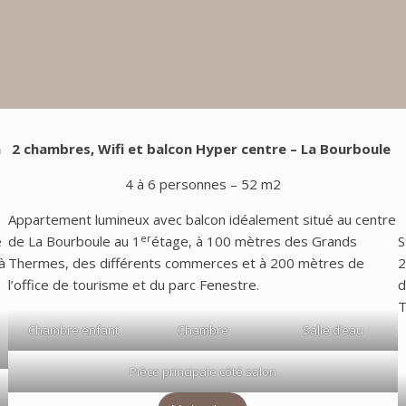
a
2 chambres, Wifi et balcon Hyper centre
– La Bourboule
4 à 6 personnes – 52 m2
Appartement lumineux avec balcon idéalement situé au centre
er
e
de La Bourboule au 1
étage, à 100 mètres des Grands
S
à
Thermes, des différents commerces et à 200 mètres de
2
l’office de tourisme et du parc Fenestre.
d
T
Chambre enfant
Chambre
Salle d’eau
Pièce principale côté salon