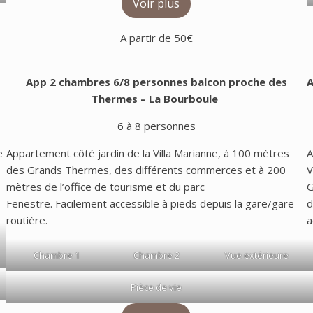
Voir plus
A partir de 50€
App 2 chambres 6/8 personnes balcon proche des
A
Thermes
– La Bourboule
6 à 8 personnes
e
Appartement côté jardin de la Villa Marianne, à 100 mètres
A
des Grands Thermes, des différents commerces et à 200
V
mètres de l’office de tourisme et du parc
G
Fenestre. Facilement accessible à pieds depuis la gare/gare
d
routière.
a
Chambre 1
Chambre 2
Vue extérieure
Pièce de vie