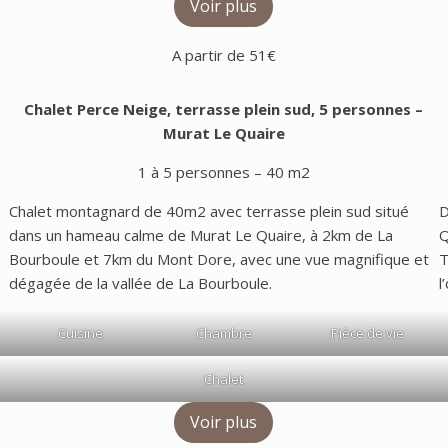
Voir plus
A partir de 51€
Chalet Perce Neige, terrasse plein sud, 5 personnes –
Murat Le Quaire
1 à 5 personnes – 40 m2
Chalet montagnard de 40m2 avec terrasse plein sud situé
D
dans un hameau calme de Murat Le Quaire, à 2km de La
Q
Bourboule et 7km du Mont Dore, avec une vue magnifique et
T
dégagée de la vallée de La Bourboule.
l
Cuisine
Chambre
Pièce de vie
Chalet
Voir plus