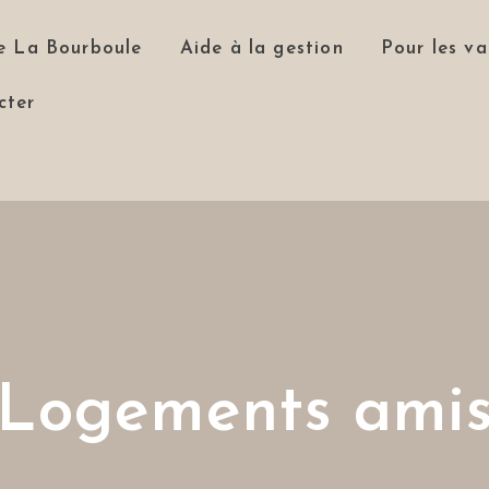
e La Bourboule
Aide à la gestion
Pour les va
cter
Logements ami