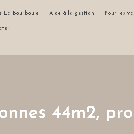
e La Bourboule
Aide à la gestion
Pour les va
cter
sonnes 44m2, pro