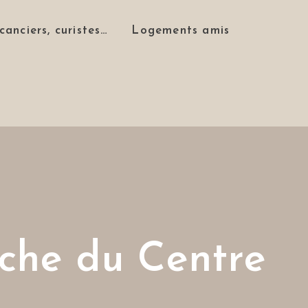
canciers, curistes…
Logements amis
che du Centre